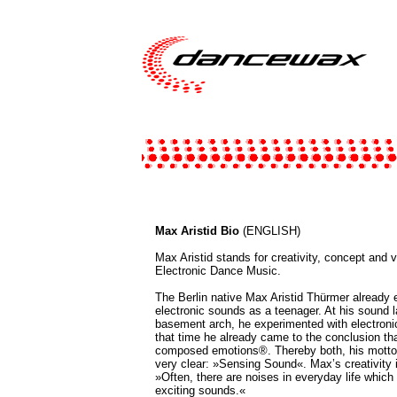
Max Aristid Bio
(ENGLISH)
Max Aristid stands for creativity, concept and v
Electronic Dance Music.
The Berlin native Max Aristid Thürmer already e
electronic sounds as a teenager. At his sound l
basement arch, he experimented with electroni
that time he already came to the conclusion th
composed emotions®. Thereby both, his motto 
very clear: »Sensing Sound«. Max’s creativity i
»Often, there are noises in everyday life whic
exciting sounds.«