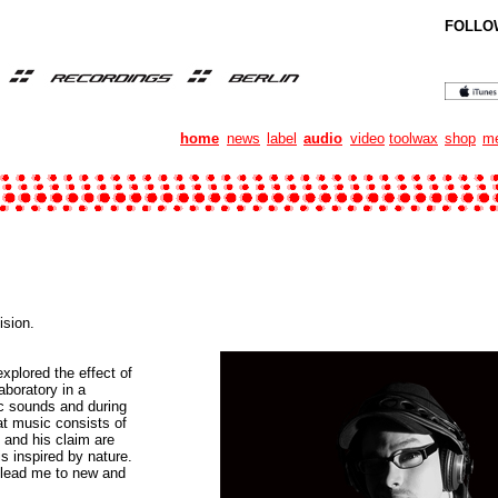
FOLLO
home
news
label
audio
video
toolwax
shop
me
ision.
xplored the effect of
aboratory in a
c sounds and during
at music consists of
and his claim are
s inspired by nature.
h lead me to new and