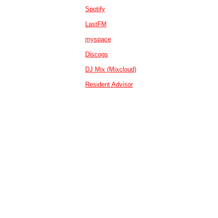
Spotify
LastFM
myspace
Discogs
DJ Mix (Mixcloud)
Resident Advisor