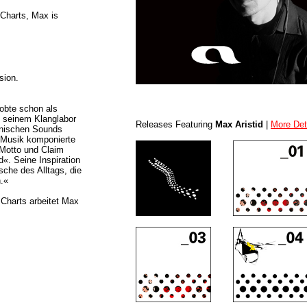
 Charts, Max is
sion.
robte schon als
n seinem Klanglabor
Releases Featuring
Max Aristid
|
More Det
ronischen Sounds
Musik komponierte
Motto und Claim
d«. Seine Inspiration
sche des Alltags, die
.«
Charts arbeitet Max