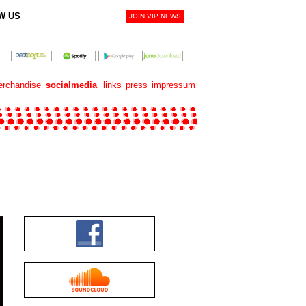
W US
rchandise
socialmedia
links
press
impressum