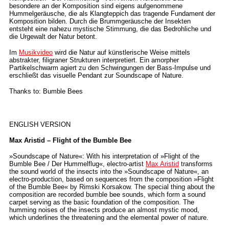
besondere an der Komposition sind eigens aufgenommene
Hummelgeräusche, die als Klangteppich das tragende Fundament der
Komposition bilden. Durch die Brummgeräusche der Insekten
entsteht eine nahezu mystische Stimmung, die das Bedrohliche und
die Urgewalt der Natur betont.
Im
Musikvideo
wird die Natur auf künstlerische Weise mittels
abstrakter, filigraner Strukturen interpretiert. Ein amorpher
Partikelschwarm agiert zu den Schwingungen der Bass-Impulse und
erschließt das visuelle Pendant zur Soundscape of Nature.
Thanks to: Bumble Bees
ENGLISH VERSION
Max Aristid – Flight of the Bumble Bee
»Soundscape of Nature«: With his interpretation of »Flight of the
Bumble Bee / Der Hummelflug«, electro-artist
Max Aristid
transforms
the sound world of the insects into the »Soundscape of Nature«, an
electro-production, based on sequences from the composition »Flight
of the Bumble Bee« by Rimski Korsakow. The special thing about the
composition are recorded bumble bee sounds, which form a sound
carpet serving as the basic foundation of the composition. The
humming noises of the insects produce an almost mystic mood,
which underlines the threatening and the elemental power of nature.