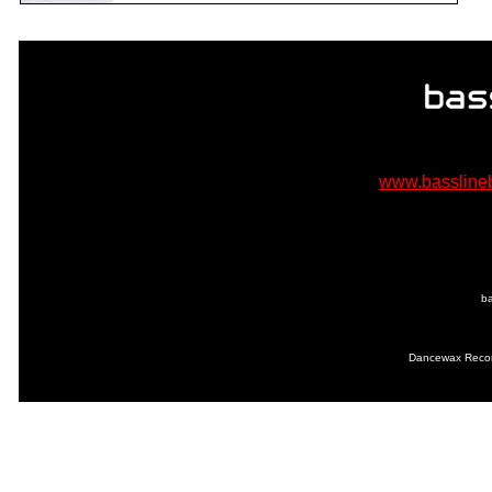
www.bassline
ba
Dancewax Record