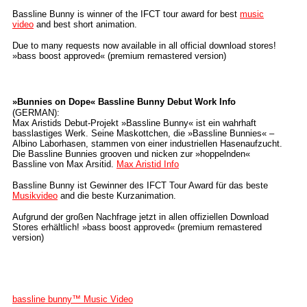
Bassline Bunny is winner of the IFCT tour award for best
music
video
and best short animation.
Due to many requests now available in all official download stores!
»bass boost approved« (premium remastered version)
»Bunnies on Dope«
Bassline Bunny Debut Work Info
(GERMAN):
Max Aristids Debut-Projekt »Bassline Bunny« ist ein wahrhaft
basslastiges Werk. Seine Maskottchen, die »Bassline Bunnies« –
Albino Laborhasen, stammen von einer industriellen Hasenaufzucht.
Die Bassline Bunnies grooven und nicken zur »hoppelnden«
Bassline von Max Arsitid.
Max Aristid Info
Bassline Bunny ist Gewinner des IFCT Tour Award für das beste
Musikvideo
and die beste Kurzanimation.
Aufgrund der großen Nachfrage jetzt in allen offiziellen Download
Stores erhältlich! »bass boost approved« (premium remastered
version)
bassline bunny™ Music Video