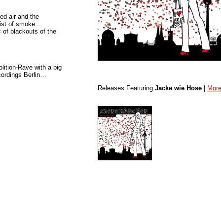
hed air and the
ist of smoke...
 of blackouts of the
lition-Rave with a big
ordings Berlin…
Releases Featuring
Jacke wie Hose
|
More