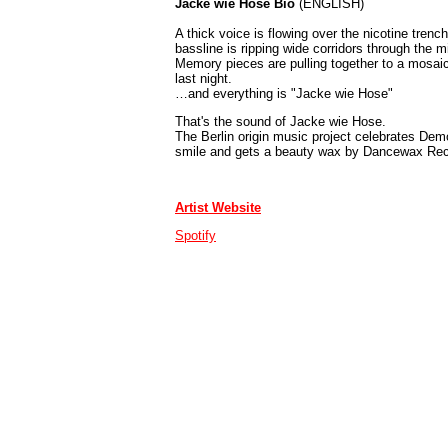
Jacke wie Hose Bio
(ENGLISH)
A thick voice is flowing over the nicotine trenc
bassline is ripping wide corridors through the m
Memory pieces are pulling together to a mosaic
last night.
…and everything is "Jacke wie Hose"
That's the sound of Jacke wie Hose.
The Berlin origin music project celebrates Demo
smile and gets a beauty wax by Dancewax Rec
Artist Website
Spotify