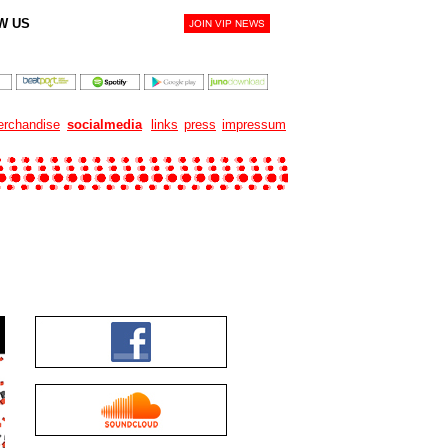
W US
rchandise
socialmedia
links
press
impressum