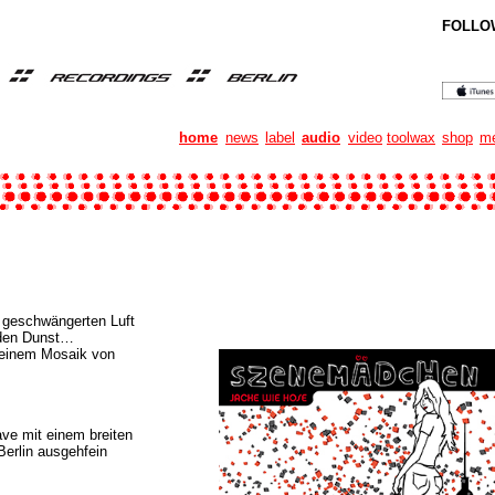
FOLLO
home
news
label
audio
video
toolwax
shop
me
 geschwängerten Luft
h den Dunst…
 einem Mosaik von
ave mit einem breiten
erlin ausgehfein